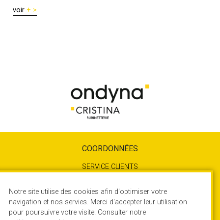
voir
COORDONNÉES
SERVICE CLIENTS
04 72 78 85 10
SERVICE TECHNIQUE
Notre site utilise des cookies afin d'optimiser votre
04 72 78 85 17
navigation et nos servies. Merci d'accepter leur utilisation
pour poursuivre votre visite. Consulter notre
450 Rue Quartz - ZA du Rocher