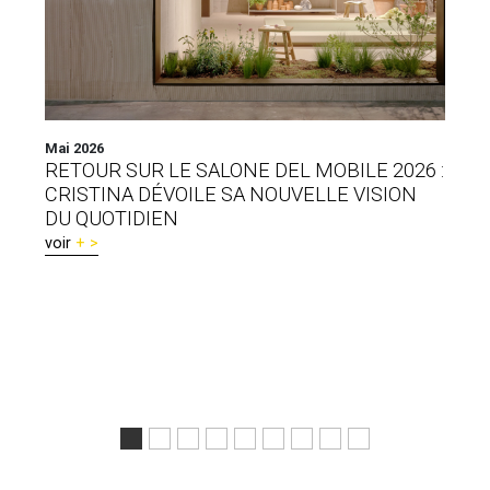
Mai 2026
Ma
RETOUR SUR LE SALONE DEL MOBILE 2026 :
S
CRISTINA DÉVOILE SA NOUVELLE VISION
En
DU QUOTIDIEN
Me
la
voir
ch
en
l’
vo