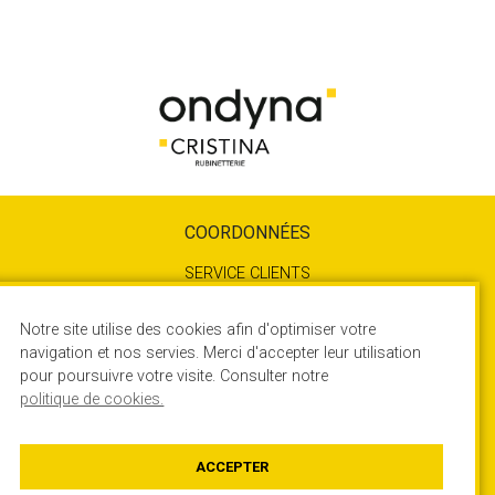
COORDONNÉES
SERVICE CLIENTS
04 72 78 85 10
SERVICE TECHNIQUE
Notre site utilise des cookies afin d'optimiser votre
04 72 78 85 17
navigation et nos servies. Merci d'accepter leur utilisation
pour poursuivre votre visite. Consulter notre
450 Rue Quartz - ZA du Rocher
politique de cookies.
38780 ESTRABLIN – France
Contactez-nous
ACCEPTER