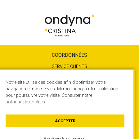
COORDONNÉES
SERVICE CLIENTS
04 72 78 85 10
SERVICE TECHNIQUE
Notre site utilise des cookies afin d'optimiser votre
04 72 78 85 17
navigation et nos servies. Merci d'accepter leur utilisation
pour poursuivre votre visite. Consulter notre
450 Rue Quartz - ZA du Rocher
politique de cookies.
38780 ESTRABLIN – France
Contactez-nous
ACCEPTER
Fonctionnels uniquement