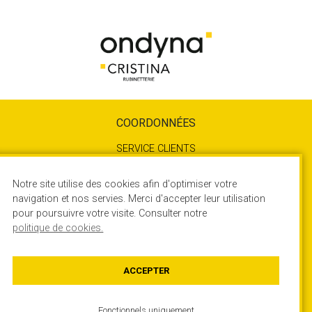
COORDONNÉES
SERVICE CLIENTS
04 72 78 85 10
SERVICE TECHNIQUE
Notre site utilise des cookies afin d'optimiser votre
04 72 78 85 17
navigation et nos servies. Merci d'accepter leur utilisation
pour poursuivre votre visite. Consulter notre
450 Rue Quartz - ZA du Rocher
politique de cookies.
38780 ESTRABLIN – France
Contactez-nous
ACCEPTER
Fonctionnels uniquement