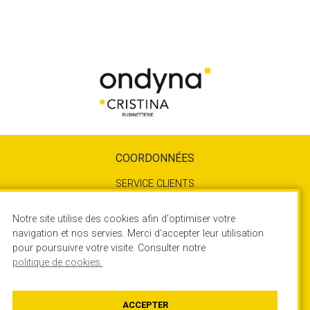
COORDONNÉES
SERVICE CLIENTS
04 72 78 85 10
SERVICE TECHNIQUE
Notre site utilise des cookies afin d'optimiser votre
04 72 78 85 17
navigation et nos servies. Merci d'accepter leur utilisation
pour poursuivre votre visite. Consulter notre
450 Rue Quartz - ZA du Rocher
politique de cookies.
38780 ESTRABLIN – France
Contactez-nous
ACCEPTER